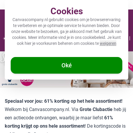
Meer dan 200.000 tevreden klanten gingen je voor
Cookies
Winkel
Canvascompany.nl gebruikt cookies om je browserervaring
te verbeteren en je optimale service te kunnen bieden. Door
onze website te bezoeken, ga je akkoord met het gebruik van
cookies. Meer informatie vind je in ons
cookiebeleid
. Je kunt
☀️ ZOMERDEALS: 25% KORTING op 1 product - Code: CC25 |
ook hier je voorkeuren beheren om cookies te
weigeren
30% KORTING bij 2 of meer - Code: CC30 ☀️
Clubactie
Oké
Speciaal voor jou: 61% korting op het hele assortiment!
Welkom bij Canvascompany.nl. Via
Grote Clubactie
heb jij
een actiecode ontvangen, waarbij je maar liefst
61%
korting
krijgt op
ons hele assortiment
! De kortingscode is