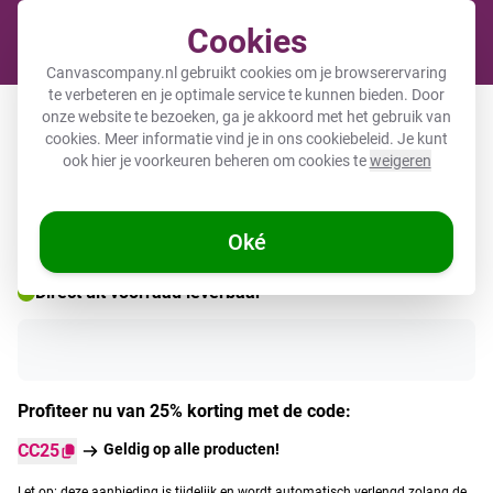
Cookies
Winkel
Canvascompany.nl gebruikt cookies om je browserervaring
te verbeteren en je optimale service te kunnen bieden. Door
Telefoonhoesje met foto
onze website te bezoeken, ga je akkoord met het gebruik van
cookies. Meer informatie vind je in ons
cookiebeleid
. Je kunt
ook hier je voorkeuren beheren om cookies te
weigeren
Oké
Direct uit voorraad leverbaar
Profiteer nu van 25% korting met de code:
CC25
Geldig op alle producten!
Let op: deze aanbieding is tijdelijk en wordt automatisch verlengd zolang de