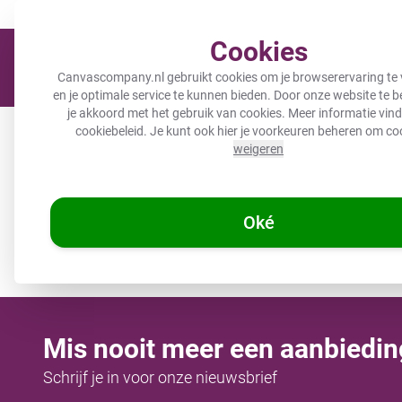
Meer dan 200.000 tevreden klanten gingen je voor
Cookies
Canvascompany.nl gebruikt cookies om je browserervaring te 
en je optimale service te kunnen bieden. Door onze website te 
je akkoord met het gebruik van cookies. Meer informatie vind 
Canvas
Inductiebeschermer
Wanddeco
Keuken
B
cookiebeleid
. Je kunt ook hier je voorkeuren beheren om co
weigeren
☀️ ZOMERDEALS: 25% KORTING op 1 p
Oké
/
Canvascompany.nl
Telefoonhoesje
Mis nooit meer een aanbiedin
Schrijf je in voor onze nieuwsbrief