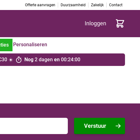
Offerte aanvragen
Duurzaamheid
Zakelijk
Contact
Winkelwag
Inloggen
Personaliseren
ties
C30 ☀️
Nog
2 dagen
en
00
:
24
:
00
Verstuur