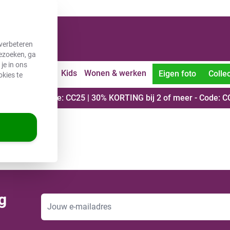
verbeteren
bezoeken, ga
je in ons
uiten
Vrije tijd
Kids
Wonen & werken
Eigen foto
Collec
okies te
roduct - Code: CC25 | 30% KORTING bij 2 of meer - Code: C
g
E-mailadres