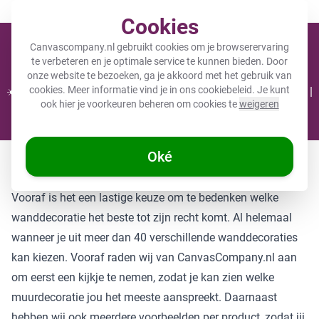
Meer dan 200.000 tevreden klanten gingen je voor
Cookies
Winkel
Canvascompany.nl gebruikt cookies om je browserervaring
te verbeteren en je optimale service te kunnen bieden. Door
onze website te bezoeken, ga je akkoord met het gebruik van
cookies. Meer informatie vind je in ons
cookiebeleid
. Je kunt
☀️ ZOMERDEALS: 25% KORTING op 1 product - Code: CC25 |
ook hier je voorkeuren beheren om cookies te
weigeren
30% KORTING bij 2 of meer - Code: CC30 ☀️
Nog maar 09 uur en 50:09
Oké
Diverse opties wanddecoratie
Vooraf is het een lastige keuze om te bedenken welke
wanddecoratie het beste tot zijn recht komt. Al helemaal
wanneer je uit meer dan 40 verschillende wanddecoraties
kan kiezen. Vooraf raden wij van CanvasCompany.nl aan
om eerst een kijkje te nemen, zodat je kan zien welke
muurdecoratie jou het meeste aanspreekt. Daarnaast
hebben wij ook meerdere voorbeelden per product, zodat jij