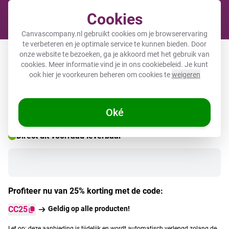
Cookies
Winkel
Canvascompany.nl gebruikt cookies om je browserervaring
te verbeteren en je optimale service te kunnen bieden. Door
Poster met lijst - Moppie
onze website te bezoeken, ga je akkoord met het gebruik van
cookies. Meer informatie vind je in ons
cookiebeleid
. Je kunt
ook hier je voorkeuren beheren om cookies te
weigeren
Oké
Direct uit voorraad leverbaar
Profiteer nu van 25% korting met de code:
CC25
Geldig op alle producten!
Let op: deze aanbieding is tijdelijk en wordt automatisch verlengd zolang de