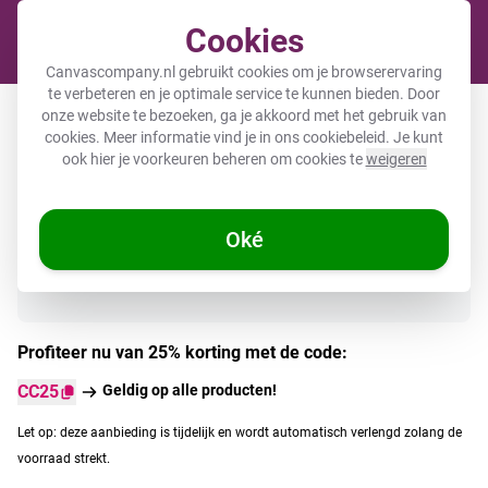
Cookies
Winkel
Canvascompany.nl gebruikt cookies om je browserervaring
te verbeteren en je optimale service te kunnen bieden. Door
Kinderrugzak met eigen foto
onze website te bezoeken, ga je akkoord met het gebruik van
cookies. Meer informatie vind je in ons
cookiebeleid
. Je kunt
ook hier je voorkeuren beheren om cookies te
weigeren
Direct uit voorraad leverbaar
Oké
Profiteer nu van 25% korting met de code:
CC25
Geldig op alle producten!
Let op: deze aanbieding is tijdelijk en wordt automatisch verlengd zolang de
voorraad strekt.